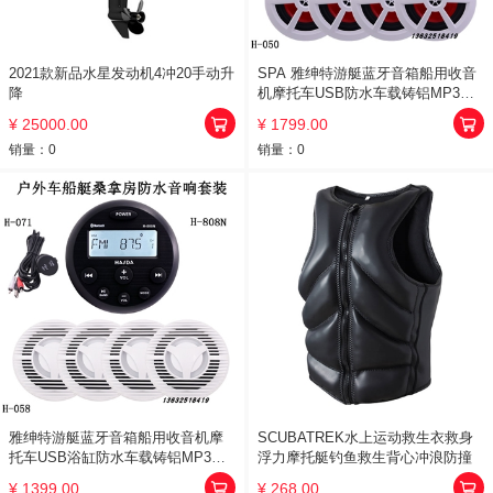
2021款新品水星发动机4冲20手动升
SPA 雅绅特游艇蓝牙音箱船用收音
降
机摩托车USB防水车载铸铝MP3音
响
¥ 25000.00
¥ 1799.00
销量：
0
销量：
0
雅绅特游艇蓝牙音箱船用收音机摩
SCUBATREK水上运动救生衣救身
托车USB浴缸防水车载铸铝MP3音
浮力摩托艇钓鱼救生背心冲浪防撞
响
¥ 1399.00
¥ 268.00