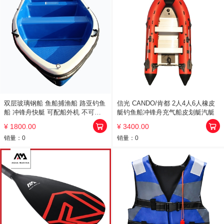
双层玻璃钢船 鱼船捕渔船 路亚钓鱼
信光 CANDO/肯都 2人4人6人橡皮
船 冲锋舟快艇 可配船外机 不可办
艇钓鱼船冲锋舟充气船皮划艇汽艇
证
¥ 1800.00
¥ 3400.00
销量：
0
销量：
0