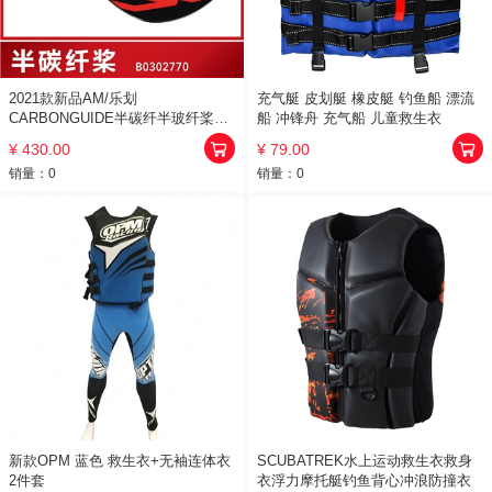
2021款新品AM/乐划
充气艇 皮划艇 橡皮艇 钓鱼船 漂流
CARBONGUIDE半碳纤半玻纤桨板
船 冲锋舟 充气船 儿童救生衣
专用单头桨专业桨2018
¥ 430.00
¥ 79.00
销量：
0
销量：
0
新款OPM 蓝色 救生衣+无袖连体衣
SCUBATREK水上运动救生衣救身
2件套
衣浮力摩托艇钓鱼背心冲浪防撞衣