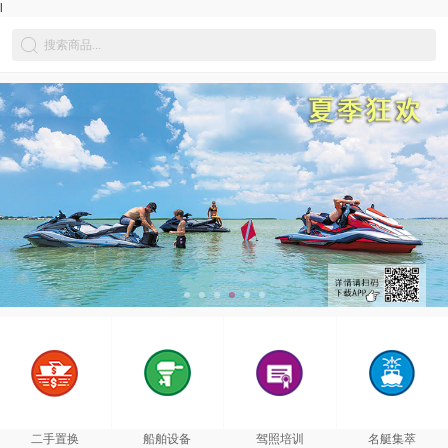
l
二手置换
船舶设备
驾照培训
名艇集萃